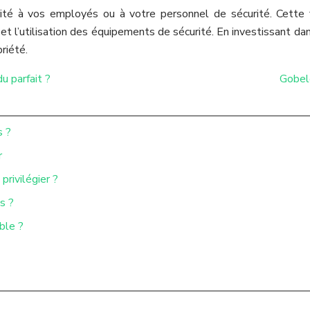
ité à vos employés ou à votre personnel de sécurité. Cette 
t l’utilisation des équipements de sécurité. En investissant da
riété.
u parfait ?
Gobele
s ?
r
privilégier ?
s ?
ble ?