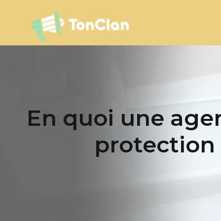
En quoi une agen
protection