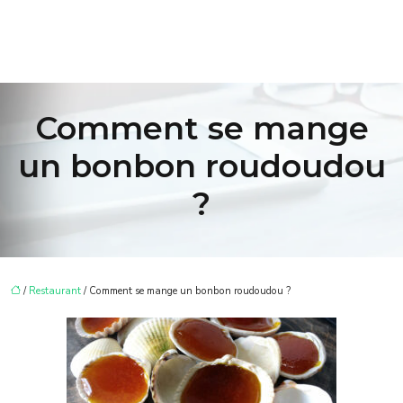
Comment se mange
un bonbon roudoudou
?
/
Restaurant
/ Comment se mange un bonbon roudoudou ?