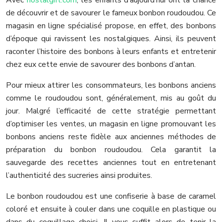
de découvrir et de savourer le fameux bonbon roudoudou. Ce
magasin en ligne spécialisé propose, en effet, des bonbons
d’époque qui ravissent les nostalgiques. Ainsi, ils peuvent
raconter l’histoire des bonbons à leurs enfants et entretenir
chez eux cette envie de savourer des bonbons d’antan.
Pour mieux attirer les consommateurs, les bonbons anciens
comme le roudoudou sont, généralement, mis au goût du
jour. Malgré l’efficacité de cette stratégie permettant
d’optimiser les ventes, un magasin en ligne promouvant les
bonbons anciens reste fidèle aux anciennes méthodes de
préparation du bonbon roudoudou. Cela garantit la
sauvegarde des recettes anciennes tout en entretenant
l’authenticité des sucreries ainsi produites.
Le bonbon roudoudou est une confiserie à base de caramel
coloré et ensuite à couler dans une coquille en plastique ou
dans du coquillage choisi. Il vous suffit alors de tenir la