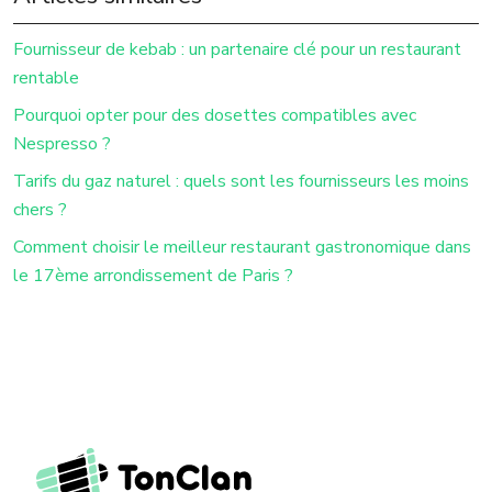
Fournisseur de kebab : un partenaire clé pour un restaurant
rentable
Pourquoi opter pour des dosettes compatibles avec
Nespresso ?
Tarifs du gaz naturel : quels sont les fournisseurs les moins
chers ?
Comment choisir le meilleur restaurant gastronomique dans
le 17ème arrondissement de Paris ?