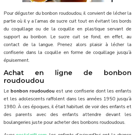
Pour déguster du bonbon roudoudou, il convient de lécher la
partie où il y a l’amas de sucre cuit tout en évitant les bords
du coquillage ou de la coquille en plastique servant de
support au bonbon. Le sucre cuit se fond, en effet, au
contact de la langue. Prenez alors plaisir à lécher la
confiserie dans la coquille en forme de coquillage jusqu’à
épuisement.
Achat en ligne de bonbon
roudoudou
Le
bonbon roudoudou
est une confiserie dont les enfants
et les adolescents raffolent dans les années 1950 jusqu’à
1980. À ces époques, il était habituel de voir des enfants et
des parents avec des enfants attendre devant les
boulangeries juste pour acheter des bonbons roudoudous.
Avec
nostalgift.com
, les enfants d’aujourd’hui ont la chance