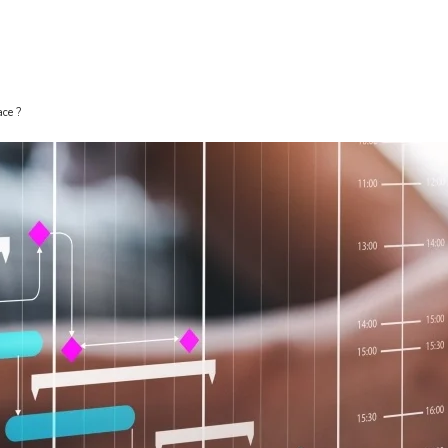
ace ?