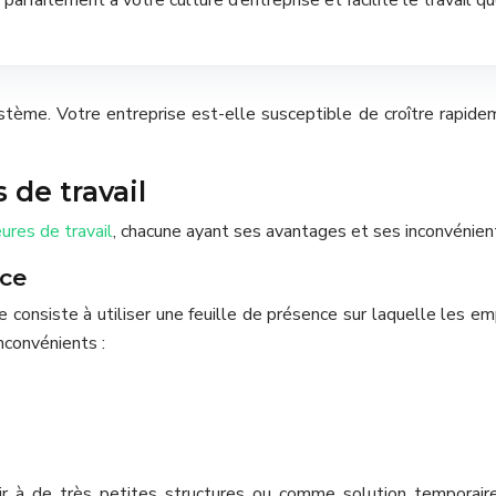
stème. Votre entreprise est-elle susceptible de croître rapide
de travail
ures de travail
, chacune ayant ses avantages et ses inconvénients
nce
 consiste à utiliser une feuille de présence sur laquelle les em
nconvénients :
 à de très petites structures ou comme solution temporaire.