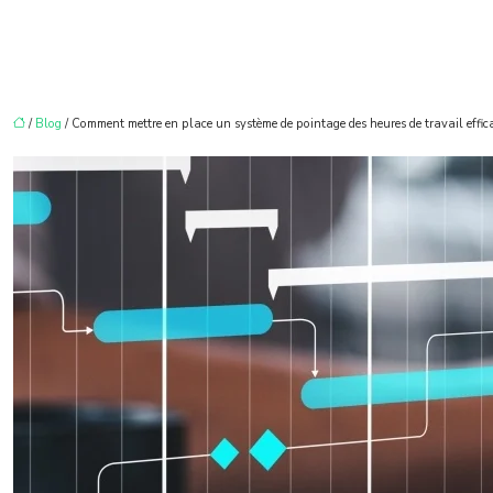
/
Blog
/ Comment mettre en place un système de pointage des heures de travail effic