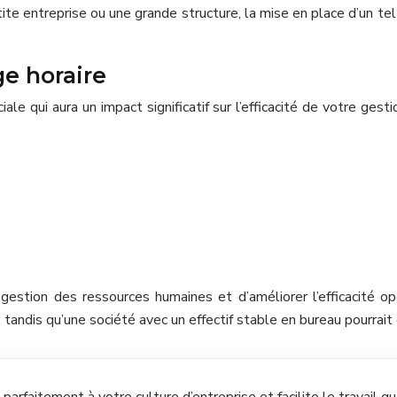
tite entreprise ou une grande structure, la mise en place d’un t
ge horaire
ale qui aura un impact significatif sur l’efficacité de votre ges
estion des ressources humaines et d’améliorer l’efficacité o
e, tandis qu’une société avec un effectif stable en bureau pourra
parfaitement à votre culture d’entreprise et facilite le travail q