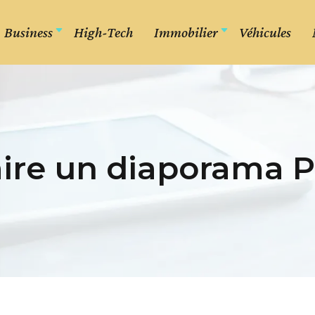
Business
High-Tech
Immobilier
Véhicules
re un diaporama P