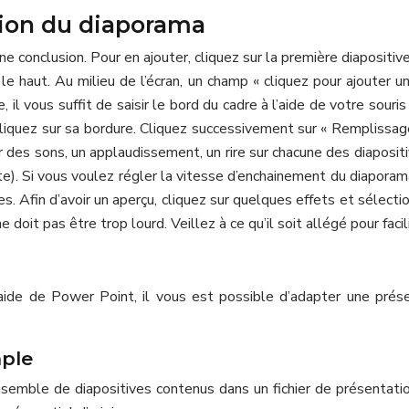
ition du diaporama
une conclusion. Pour en ajouter, cliquez sur la première diapositi
 le haut. Au milieu de l’écran, un champ « cliquez pour ajouter u
il vous suffit de saisir le bord du cadre à l’aide de votre souri
cliquez sur sa bordure. Cliquez successivement sur « Remplissage
er des sons, un applaudissement, un rire sur chacune des diaposit
oite). Si vous voulez régler la vitesse d’enchainement du diapora
. Afin d’avoir un aperçu, cliquez sur quelques effets et sélectio
doit pas être trop lourd. Veillez à ce qu’il soit allégé pour facil
’aide de Power Point, il vous est possible d’adapter une pré
mple
semble de diapositives contenus dans un fichier de présentatio