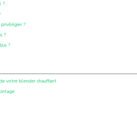
s ?
r
privilégier ?
s ?
ble ?
de votre blender chauffant
montage