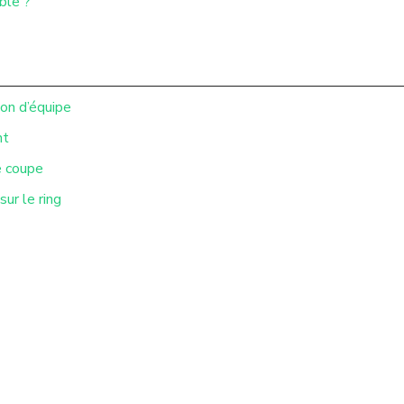
ble ?
ion d’équipe
nt
e coupe
ur le ring