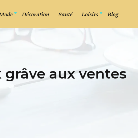
Mode
Décoration
Santé
Loisirs
Blog
x grâve aux ventes