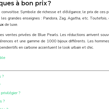
ues à bon prix ?
de convoitise. Symbole de richesse et d’élégance, le prix de ces
es grandes enseignes : Pandora, Zag, Agatha, etc. Toutefois, ce
ux
de luxe.
les ventes privées de Blue Pearls. Les réductions arrivent sou
rences et une gamme de 1000 bijoux différents. Les hommes 
pendentifs en carbone accentuent le look urbain et chic.
ble
s ?
r
privilégier ?
s ?