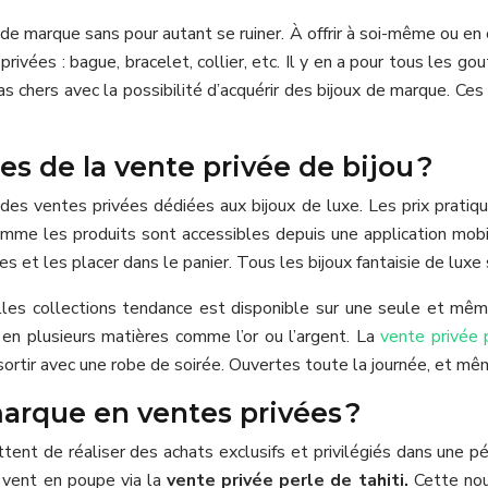
de marque sans pour autant se ruiner. À offrir à soi-même ou en c
 privées : bague, bracelet, collier, etc. Il y en a pour tous les 
pas chers avec la possibilité d’acquérir des bijoux de marque. C
es de la vente privée de bijou ?
s ventes privées dédiées aux bijoux de luxe. Les prix pratiqués
me les produits sont accessibles depuis une application mobil
cles et les placer dans le panier. Tous les bijoux fantaisie de lu
lles collections tendance est disponible sur une seule et même
 en plusieurs matières comme l’or ou l’argent. La
vente privée p
ortir avec une robe de soirée. Ouvertes toute la journée, et mêm
arque en ventes privées ?
nt de réaliser des achats exclusifs et privilégiés dans une pér
le vent en poupe via la
vente privée perle de tahiti.
Cette nou