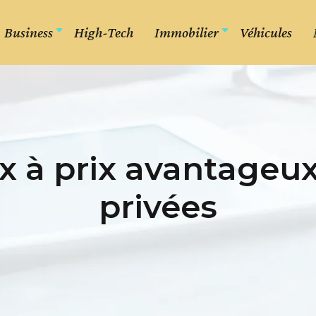
Business
High-Tech
Immobilier
Véhicules
x à prix avantageu
privées