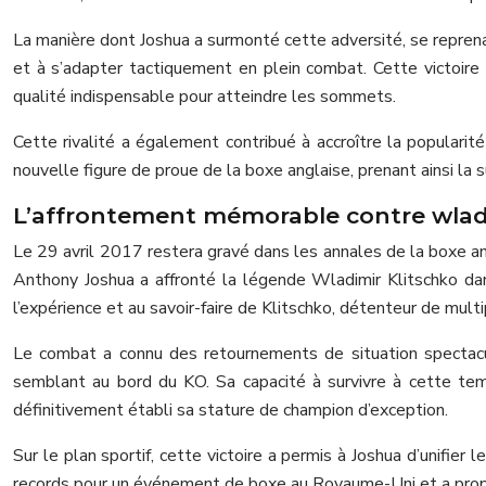
La manière dont Joshua a surmonté cette adversité, se repren
et à s’adapter tactiquement en plein combat. Cette victoire
qualité indispensable pour atteindre les sommets.
Cette rivalité a également contribué à accroître la populari
nouvelle figure de proue de la boxe anglaise, prenant ainsi l
L’affrontement mémorable contre wlad
Le 29 avril 2017 restera gravé dans les annales de la boxe 
Anthony Joshua a affronté la légende Wladimir Klitschko dan
l’expérience et au savoir-faire de Klitschko, détenteur de mul
Le combat a connu des retournements de situation spectacul
semblant au bord du KO. Sa capacité à survivre à cette te
définitivement établi sa stature de champion d’exception.
Sur le plan sportif, cette victoire a permis à Joshua d’unifi
records pour un événement de boxe au Royaume-Uni et a propul