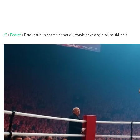
/
Beauté
/ Retour sur un championnat du monde boxe anglaise inoubliable