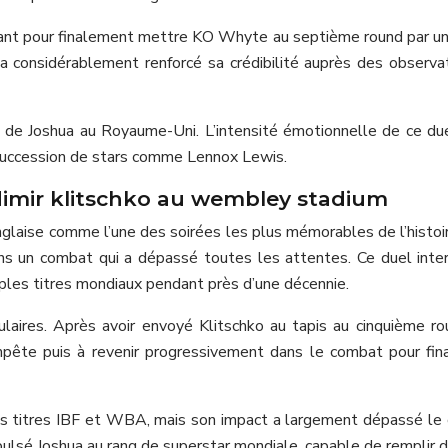
ant pour finalement mettre KO Whyte au septième round par un u
 a considérablement renforcé sa crédibilité auprès des observ
té de Joshua au Royaume-Uni. L’intensité émotionnelle de ce due
a succession de stars comme Lennox Lewis.
imir klitschko au wembley stadium
anglaise comme l’une des soirées les plus mémorables de l’his
s un combat qui a dépassé toutes les attentes. Ce duel inter
tiples titres mondiaux pendant près d’une décennie.
aires. Après avoir envoyé Klitschko au tapis au cinquième rou
mpête puis à revenir progressivement dans le combat pour f
er les titres IBF et WBA, mais son impact a largement dépassé 
sé Joshua au rang de superstar mondiale, capable de remplir de