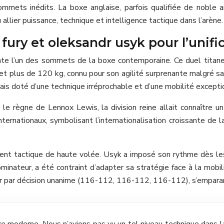
mmets inédits. La boxe anglaise, parfois qualifiée de noble 
llier puissance, technique et intelligence tactique dans l’arène.
ury et oleksandr usyk pour l’unific
te l’un des sommets de la boxe contemporaine. Ce duel titan
et plus de 120 kg, connu pour son agilité surprenante malgré sa t
ais doté d’une technique irréprochable et d’une mobilité excepti
 le règne de Lennox Lewis, la division reine allait connaître 
internationaux, symbolisant l’internationalisation croissante 
nt tactique de haute volée. Usyk a imposé son rythme dès les 
nateur, a été contraint d’adapter sa stratégie face à la mobili
queur par décision unanime (116-112, 116-112, 116-112), s’emp
e moderne. Nous n’avions pas vu un tel niveau technique dans l