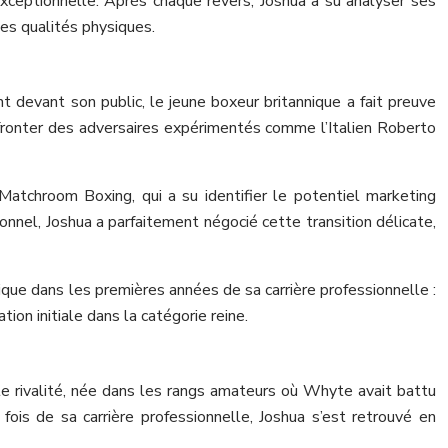
xceptionnelle. Après chaque revers, Joshua a su analyser ses
les qualités physiques.
 devant son public, le jeune boxeur britannique a fait preuve
ffronter des adversaires expérimentés comme l’Italien Roberto
atchroom Boxing, qui a su identifier le potentiel marketing
nnel, Joshua a parfaitement négocié cette transition délicate,
que dans les premières années de sa carrière professionnelle :
on initiale dans la catégorie reine.
 rivalité, née dans les rangs amateurs où Whyte avait battu
fois de sa carrière professionnelle, Joshua s’est retrouvé en