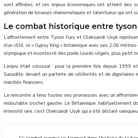
sont affinées, et les enjeux économiques ont atteint des so
génération de boxeurs charismatiques et talentueux qui ont su a
Le combat historique entre tyson f
L’affrontement entre Tyson Fury et Oleksandr Usyk représen
d’un côté, le « Gypsy King » britannique avec ses 2,06 mètres 
olympique et incontesté des poids lourds-légers, plus petit m
L’enjeu était colossal : pour la première fois depuis 1999 et
Saoudite, devant un parterre de célébrités et de dignitaires 
marchés financiers.
La rencontre a tenu toutes ses promesses avec un affronteme
redoutable crochet gauche. Le Britannique, habituellement domi
intensité rare, c’est Oleksandr Usyk qui a été déclaré vain
Ce combat marque un tournant dans l’histoire de la box