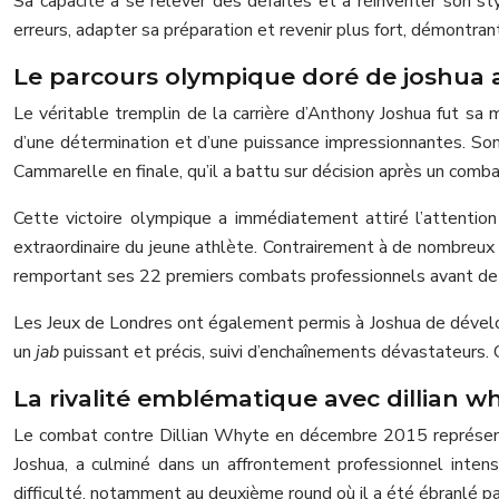
Sa capacité à se relever des défaites et à réinventer son s
erreurs, adapter sa préparation et revenir plus fort, démontran
Le parcours olympique doré de joshua 
Le véritable tremplin de la carrière d’Anthony Joshua fut sa
d’une détermination et d’une puissance impressionnantes. Son
Cammarelle en finale, qu’il a battu sur décision après un comb
Cette victoire olympique a immédiatement attiré l’attentio
extraordinaire du jeune athlète. Contrairement à de nombreux 
remportant ses 22 premiers combats professionnels avant de c
Les Jeux de Londres ont également permis à Joshua de développ
un
jab
puissant et précis, suivi d’enchaînements dévastateurs. 
La rivalité emblématique avec dillian wh
Le combat contre Dillian Whyte en décembre 2015 représente
Joshua, a culminé dans un affrontement professionnel intense
difficulté, notamment au deuxième round où il a été ébranlé pa