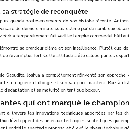
et sa stratégie de reconquête
plus grands bouleversements de son histoire récente. Anthony
dversaire de dernière minute sous-estimé par de nombreux obser
ork a temporairement fait vaciller l’empire commercial bâti aut
 démontré sa grandeur d’âme et son intelligence. Plutôt que de 
t de revenir plus fort. Cette attitude a été saluée par les expe
bie Saoudite, Joshua a complètement réinventé son approche. 
sant sa longueur d’allonge et son
jab
pour maintenir Ruiz à dis
ité d’adaptation et sa maturité en tant que boxeur.
nantes qui ont marqué le champio
nt à travers les innovations techniques apportées par les ch
d’hui développent des arsenaux techniques sophistiqués qui empr
ment enrichi le spectacle proposé et élevé le niveau technique 