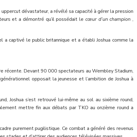
ppercut dévastateur, a révélé sa capacité à gérer la pression
ateurs et a démontré qu’il possédait le
cœur d’un champion
,
l a captivé le public britannique et a établi Joshua comme la
toire récente. Devant 90 000 spectateurs au Wembley Stadium,
générationnel opposait la jeunesse et l’ambition de Joshua à
nd, Joshua s’est retrouvé lui-même au sol au sixième round,
inalement mettre fin aux débats par TKO au onzième round a
le cadre purement pugilistique. Ce combat a généré des revenus
s stades et d’attirer des audiences télévisées massives.