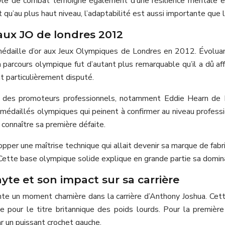
tyle de combat témoigne également d’une résilience mentale e
t qu’au plus haut niveau, l’adaptabilité est aussi importante que 
aux JO de londres 2012
 médaille d’or aux Jeux Olympiques de Londres en 2012. Évoluant
 parcours olympique fut d’autant plus remarquable qu’il a dû a
at particulièrement disputé.
n des promoteurs professionnels, notamment Eddie Hearn de M
médaillés olympiques qui peinent à confirmer au niveau professio
onnaître sa première défaite.
er une maîtrise technique qui allait devenir sa marque de fabri
Cette base olympique solide explique en grande partie sa dominati
yte et son impact sur sa carrière
 un moment charnière dans la carrière d’Anthony Joshua. Cette
 pour le titre britannique des poids lourds. Pour la première 
r un puissant crochet gauche.