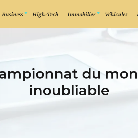
Business
High-Tech
Immobilier
Véhicules
hampionnat du mon
inoubliable