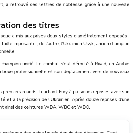
art, a retrouvé ses lettres de noblesse grâce à une nouvelle
ation des titres
esque a mis aux prises deux styles diamétralement opposés :
aille imposante ; de l’autre, l’Ukrainien Usyk, ancien champion
onnelle.
un champion unifié. Le combat s’est déroulé à Riyad, en Arabie
de la boxe professionnelle et son déplacement vers de nouveaux
premiers rounds, touchant Fury à plusieurs reprises avec son
té et à la précision de l’Ukrainien. Après douze reprises d’une
arant ainsi des ceintures WBA, WBC et WBO.
a catégorie des poids lourds depuis des décennies. C’est