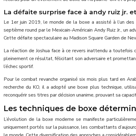
La défaite surprise face à andy ruiz jr. 
Le 1er juin 2019, le monde de la boxe a assisté à l’un des 
septième round par le Mexicain-Américain Andy Ruiz Jr., un a
Cette défaite spectaculaire au Madison Square Garden de New Y
La réaction de Joshua face à ce revers inattendu a toutefois
pleinement ce résultat, félicitant son adversaire et promettan
l’échec sportif.
Pour le combat revanche organisé six mois plus tard en Ara
recherche du KO, il a adopté une boxe plus technique, utili
reconquérir ses titres par décision unanime, prouvant sa capac
Les techniques de boxe détermi
L’évolution de la boxe moderne se manifeste particulièreme
uniquement portés sur la puissance, les combattants d’aujour
le monde. Cette diversification des approches a considérable