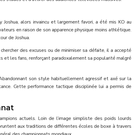
 Joshua, alors invaincu et largement favori, a été mis KO au
vateurs en raison de son apparence physique moins athlétique.
our de Joshua.
chercher des excuses ou de minimiser sa défaite, il a accepté
rts et les fans, renforçant paradoxalement sa popularité malgré
Abandonnant son style habituellement agressif et axé sur la
tance. Cette performance tactique disciplinée lui a permis de
nnat
ampions actuels. Loin de l’image simpliste des poids lourds
untent aux traditions de différentes écoles de boxe à travers
général des championnats mondiaux.