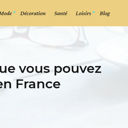
Mode
Décoration
Santé
Loisirs
Blog
que vous pouvez
 en France