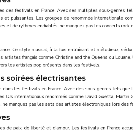
 des festivals en France. Avec ses multiples sous-genres tels q
ques et puissantes. Les groupes de renommée internationale c
ues et de rythmes endiablés, ne manquez pas les concerts rock d
ce. Ce style musical, à la fois entraînant et mélodieux, séduit
artistes français comme Christine and the Queens ou Louane, la
ers les artistes pop présents dans les festivals.
 soirées électrisantes
ans les festivals en France. Avec des sous-genres tels que la
es DJs internationaux renommés comme David Guetta, Martin Garri
, ne manquez pas les sets des artistes électroniques lors des fe
ves
 de paix, de liberté et d’amour. Les festivals en France accue