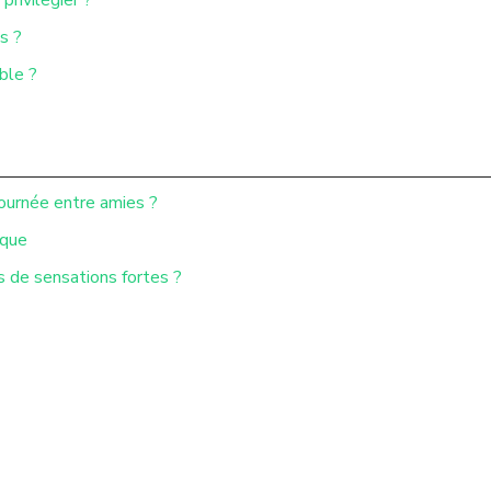
s ?
ble ?
journée entre amies ?
ique
s de sensations fortes ?