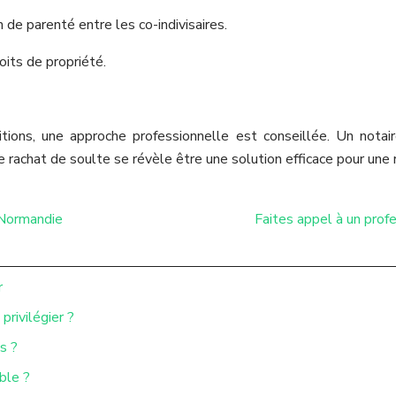
n de parenté entre les co-indivisaires.
its de propriété.
itions, une approche professionnelle est conseillée. Un notai
e rachat de soulte se révèle être une solution efficace pour une 
 Normandie
Faites appel à un prof
r
privilégier ?
s ?
ble ?